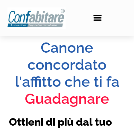
Vai
al
contenuto
Canone
concordato
l'affitto che ti fa
G
u
a
d
a
g
n
a
r
e
Ottieni di più dal tuo