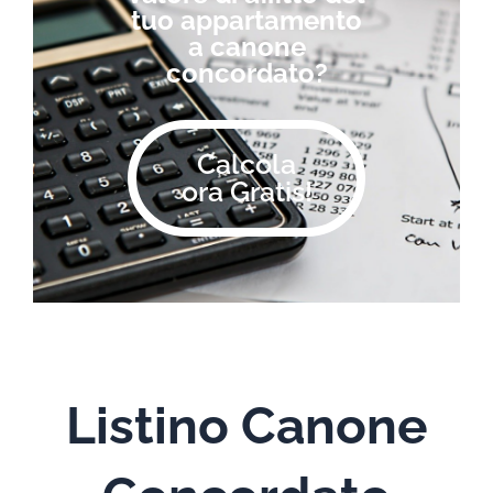
tuo appartamento
a canone
concordato?
Calcola
ora Gratis!
Listino Canone